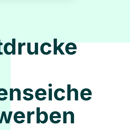
tdrucke
enseiche
rwerben