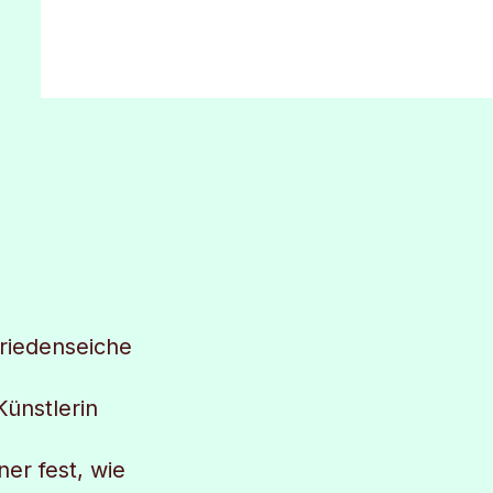
Friedenseiche
̈nstlerin
ner fest, wie