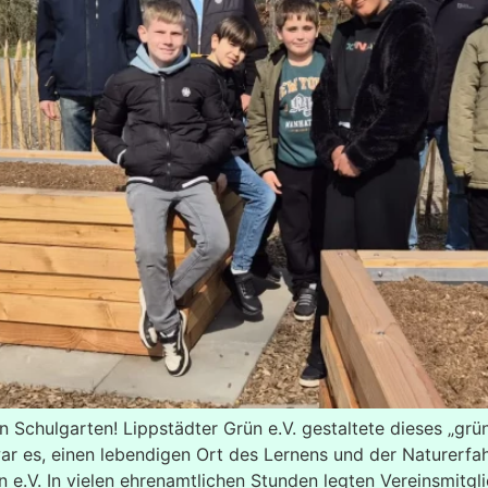
 Schulgarten! Lippstädter Grün e.V. gestaltete dieses „g
ar es, einen lebendigen Ort des Lernens und der Naturerfah
n e.V. In vielen ehrenamtlichen Stunden legten Vereinsmitgl