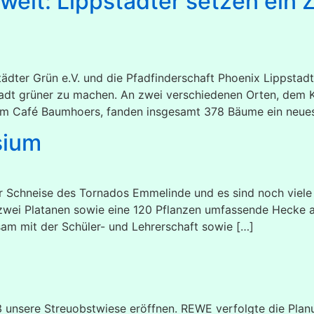
elt: Lippstädter setzen ein 
pstädter Grün e.V. und die Pfadfinderschaft Phoenix Lipps
adt grüner zu machen. An zwei verschiedenen Orten, dem 
m Café Baumhoers, fanden insgesamt 378 Bäume ein neues
sium
 Schneise des Tornados Emmelinde und es sind noch viele 
 zwei Platanen sowie eine 120 Pflanzen umfassende Hecke 
sam mit der Schüler- und Lehrerschaft sowie […]
unsere Streuobstwiese eröffnen. REWE verfolgte die Plan