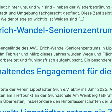
iegt hinter uns, und wir sind – neben der Wiederbegrünung
stadt und Umgebung fachgerecht gepflegt. Diese Zahl zeigt, 
Weidenpflege so wichtig ist Weiden sind […]
rich-Wandel-Seniorenzentru
Außengelände des AWO Erich-Wandel-Seniorenzentrums in Lip
V. Im Februar und März dieses Jahres wurden Wege und Fläc
rbereitet und frühlingsfrisch aufgehübscht. Ein besonderes
haltendes Engagement für die
tete der Verein Lippstädter Grün e.V. aktiv ins Jahr 2025. 
ten am Treffpunkt an der Grundschule Am Weinberg tatkrä
n Überresten, insbesondere den Hinterlassenschaften der Sil