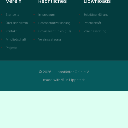
Verein
Rechtliches
Downloads
Startseite
Impressum
Beitrittserklärung
Über den Verein
Datenschutzerklärung
Patenschaft
Kontakt
Cookie Richtlinien (EU)
Vereinssatzung
Mitgliedschaft
Vereinssatzung
Projekte
© 2026 - Lippstädter Grün e.V.
made with 💚 in Lippstadt